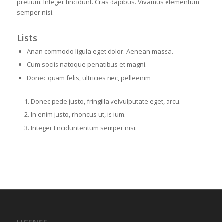
pretium. Integer tincidunt. Cras dapibus. Vivamus elementum
semper nisi.
Lists
Anan commodo ligula eget dolor. Aenean massa.
Cum sociis natoque penatibus et magni.
Donec quam felis, ultricies nec, pelleenim
Donec pede justo, fringilla velvulputate eget, arcu.
In enim justo, rhoncus ut, is ium.
Integer tinciduntentum semper nisi.
LICENSE