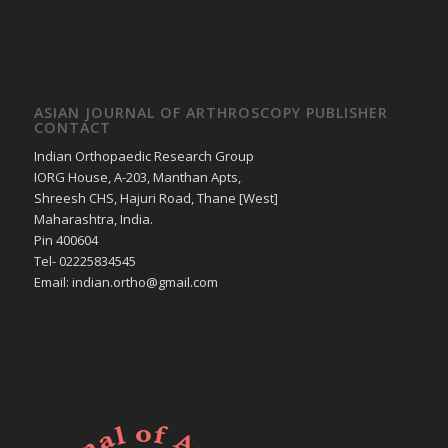
ASIAN JOURNAL OF ARTHROSCOPY PUBLISHER
CONTACT
Indian Orthopaedic Research Group
IORG House, A-203, Manthan Apts,
Shreesh CHS, Hajuri Road, Thane [West]
Maharashtra, India.
Pin 400604
Tel- 02225834545
Email: indian.ortho@gmail.com