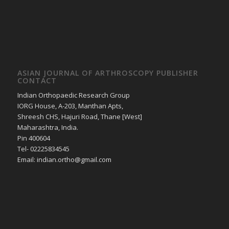
ASIAN JOURNAL OF ARTHROSCOPY PUBLISHER
CONTACT
Indian Orthopaedic Research Group
IORG House, A-203, Manthan Apts,
Shreesh CHS, Hajuri Road, Thane [West]
Maharashtra, India.
Pin 400604
Tel- 02225834545
Email: indian.ortho@gmail.com